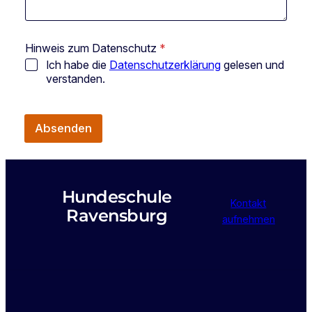
r
H
i
Hinweis zum Datenschutz
*
n
w
Ich habe die
Datenschutzerklärung
gelesen und
e
verstanden.
i
s
K
o
Absenden
m
m
e
n
Hundeschule
t
Kontakt
a
Ravensburg
aufnehmen
r