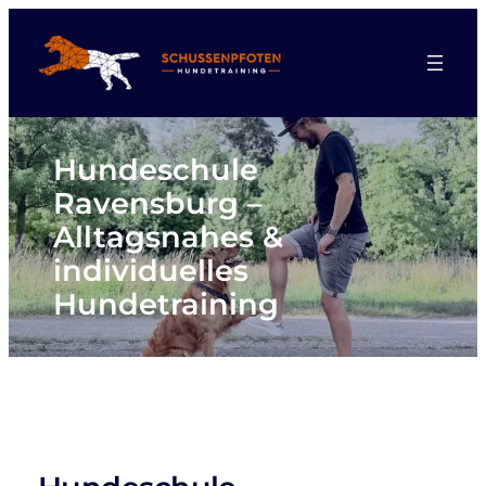
Zum
Inhalt
springen
Hundeschule
Ravensburg –
Alltagsnahes &
individuelles
Hundetraining