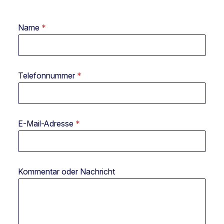
Name
*
Telefonnummer
*
T
E-Mail-Adresse
*
e
l
e
f
o
Kommentar oder Nachricht
n
n
u
m
m
e